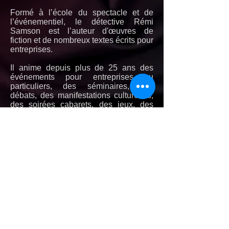
Formé à l’école du
spectacle et de
l’événementiel,
le détective Rémi
Samson est l’auteur d'œuvres
de
fiction
et de nombreux textes écrits pour
entreprises.
Il
anime depuis plus de 25 ans
des
événements pour entreprises ou
particuliers,
des
séminaires, des
débats, des manifestations culturelles,
des
soirées cabarets, des jeux, des
quiz,
des murder parties, des rallies,
des olympiades...
06 15 04 39 36
agencemurder@gmail.com
Agence Murder