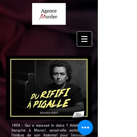
1954 - Qui a repassé le dabe ? Arlette, la
frangine à Marcel, serait-elle sortie de
l'ombre de son fraternel pour l'envoyer