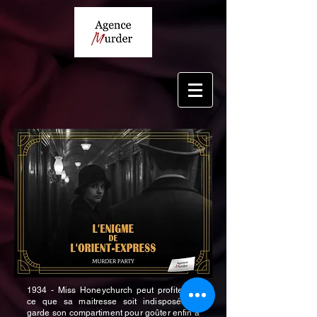
1934 - Miss Honeychurch peut profiter de
ce que sa maitresse soit indisposée et
garde son compartiment pour goûter enfin à