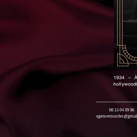
1934 – À 
hollywood
06 15 04 39 36
agencemurder@gmai