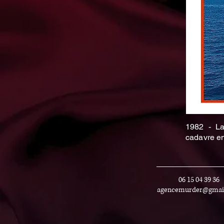
1982 - La
cadavre en
06 15 04 39 36
agencemurder@gmai