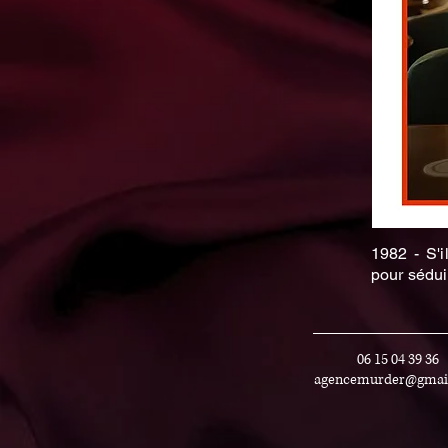
1982 - S'i
pour sédui
06 15 04 39 36
agencemurder@gmai