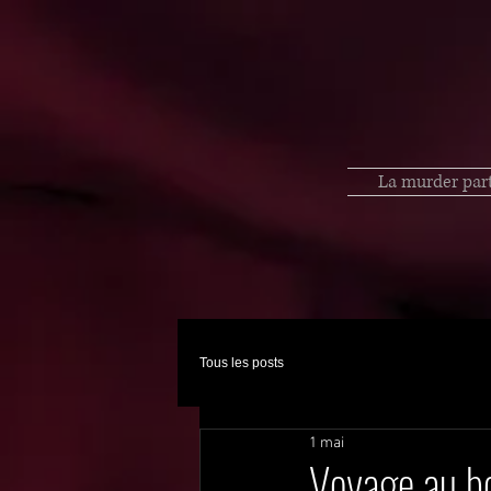
La murder par
Tous les posts
1 mai
Voyage au b