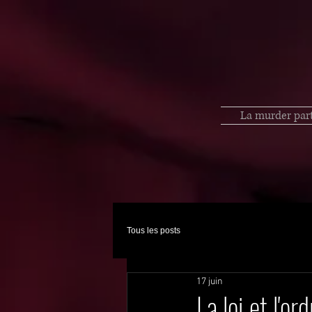
La murder par
Tous les posts
17 juin
La loi et l'ord