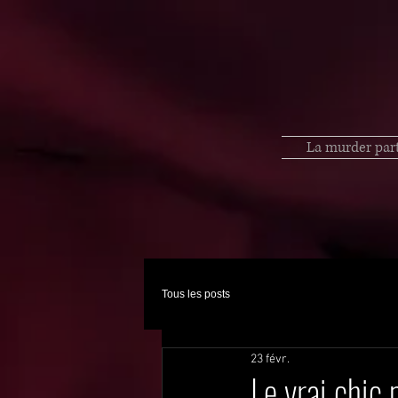
La murder par
Tous les posts
23 févr.
Le vrai chic 